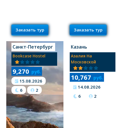
Заказать тур
Заказать тур
Санкт-Петербург
Казань
Bookcase Hostel
Азалия На
Московской
9,270
руб.
10,767
руб.
15.08.2026
14.08.2026
6
2
6
2