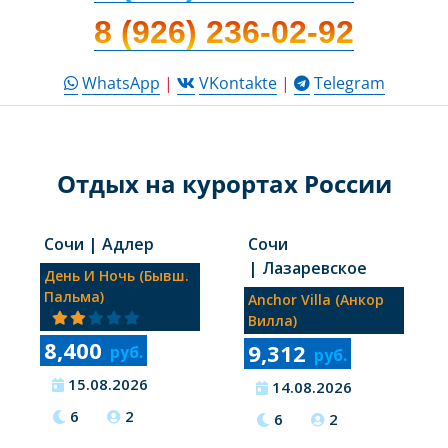
8 (926) 236-02-92
WhatsApp
|
VKontakte
|
Telegram
Отдых на курортах России
Сочи
| Адлер
Сочи
| Лазаревское
День И Ночь (бывш.
Пальма)
Anchor Villa (анкор
Вилла)
8,400
9,312
руб.
руб.
15.08.2026
14.08.2026
6
2
6
2