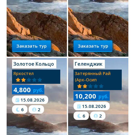
Заказать тур
Заказать тур
Золотое Кольцо
Геленджик
Ярхостел
Затерянный Рай
(арх-Осип
4,800
руб.
10,200
руб.
15.08.2026
15.08.2026
6
2
6
2