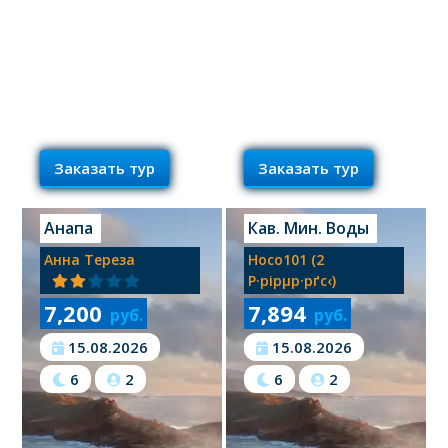
Заказать тур
Заказать тур
Анапа
Кав. Мин. Воды
Анна Тереза
Hoco101 (2
Р·рірµр·рґс‹)
7,200
7,894
руб.
руб.
15.08.2026
15.08.2026
6
2
6
2