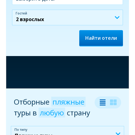
Гостей
Найти отели
Отборные
пляжные
туры
в
любую
страну
По типу