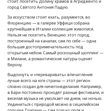
стоит посетить Долину храмов в Агридженто и
город Святого Антония Падую.
За искусством стоит ехать, разумеется, во
Флоренцию — в галерее Уффици собрана
крупнейшая в Италии коллекция живописи.
Нельзя не посетить Венецию: этот город,
построенный на каналах, сам по себе — одна
большая достопримечательность под
открытым небом. Самый роскошный шоппинг —
в Милане, а романтические натуры оценят
Верону.
Выдохнуть и «переваривать» впечатления
лучше всего на юге страны — этот регион
словно создан для ничегонеделания. Например,
в Бари постоянно проходят разные фестивали, и
веселая музыка не умолкает ни днем, ни ночью.
Уединиться с природой можно в сицилийском
городке Трапани — там только поля и