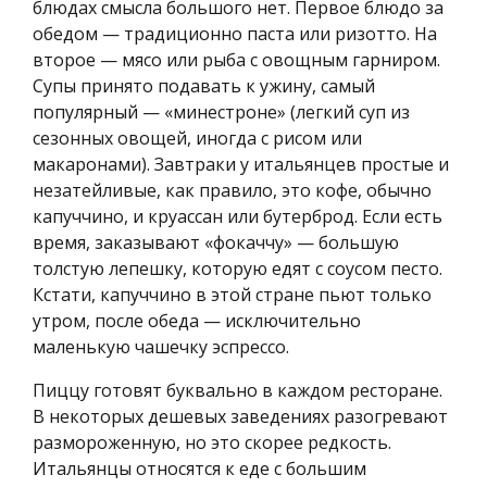
блюдах смысла большого нет. Первое блюдо за
обедом — традиционно паста или ризотто. На
второе — мясо или рыба с овощным гарниром.
Супы принято подавать к ужину, самый
популярный — «минестроне» (легкий суп из
сезонных овощей, иногда с рисом или
макаронами). Завтраки у итальянцев простые и
незатейливые, как правило, это кофе, обычно
капуччино, и круассан или бутерброд. Если есть
время, заказывают «фокаччу» — большую
толстую лепешку, которую едят с соусом песто.
Кстати, капуччино в этой стране пьют только
утром, после обеда — исключительно
маленькую чашечку эспрессо.
Пиццу готовят буквально в каждом ресторане.
В некоторых дешевых заведениях разогревают
размороженную, но это скорее редкость.
Итальянцы относятся к еде с большим