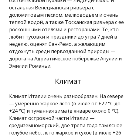
состоятельной публики — Лидо-ди-Езоло и
остальная Венецианская ривьера с
доломитовым песком, мелководьем и очень
теплой водой, а также Тосканская ривьера с ее
роскошными отелями и ресторанами. Те, кто
любит тусовки и праздники до утра 7 дней в
неделю, оценят Сан-Ремо, а желающим
отдохнуть среди первозданной природы —
дорога на Адриатическое побережье Апулии и
Эмилии Романьи.
Климат
Климат Италии очень разнообразен. На севере
— умеренно жаркое лето (в июле от +22 °C до
+24 °C) и туманная зима (в январе около 0 °C).
Климат островной части Италии —
средиземноморский, две трети года там ясное
голубое небо, лето жаркое и сухое (в июле +26